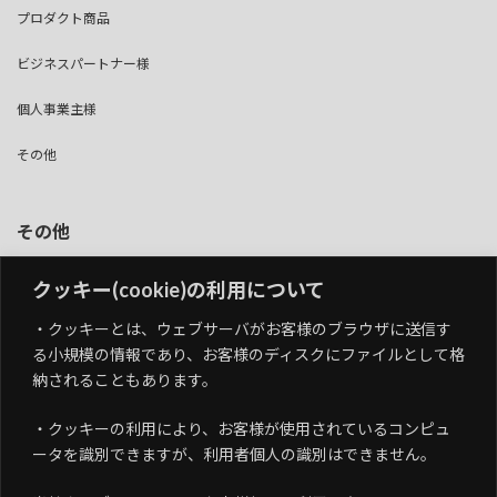
プロダクト商品
ビジネスパートナー様
個人事業主様
その他
その他
個人情報保護方針
クッキー(cookie)の利用について
情報セキュリティ基本方針
・クッキーとは、ウェブサーバがお客様のブラウザに送信す
（ISMS認証取得）
る小規模の情報であり、お客様のディスクにファイルとして格
納されることもあります。
品質方針
（QMS認証取得）
・クッキーの利用により、お客様が使用されているコンピュ
ータを識別できますが、利用者個人の識別はできません。